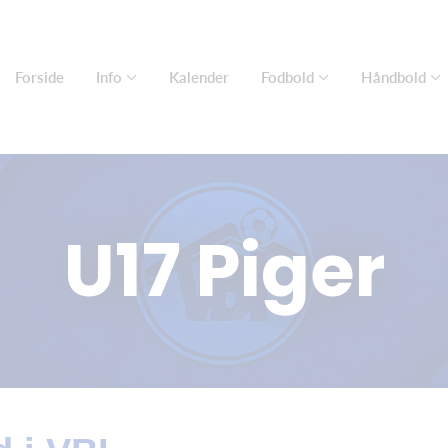
Forside
Info
Kalender
Fodbold
Håndbold
U17 Piger