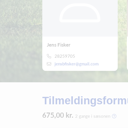
Jens Fisker
28259705
jensbfisker@gmail.com
Tilmeldingsform
675,00 kr.
2 gange i sæsonen