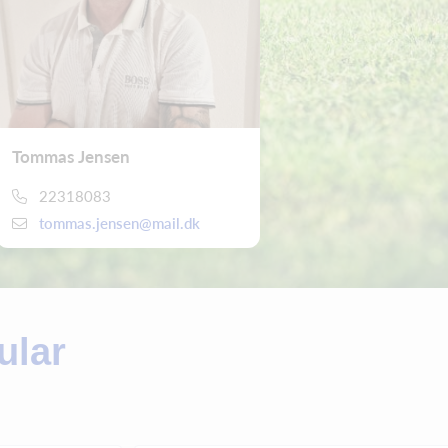
Tommas Jensen
22318083
tommas.jensen@mail.dk
ular