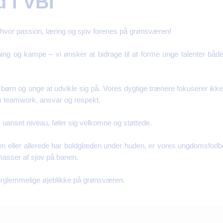
 i VBI
hvor passion, læring og sjov forenes på grønsværen!
ng og kampe – vi ønsker at bidrage til at forme unge talenter både
or børn og unge at udvikle sig på. Vores dygtige trænere fokuserer ikk
m teamwork, ansvar og respekt.
, uanset niveau, føler sig velkomne og støttede.
en eller allerede har boldglæden under huden, er vores ungdomsfodbol
masser af sjov på banen.
orglemmelige øjeblikke på grønsværen.