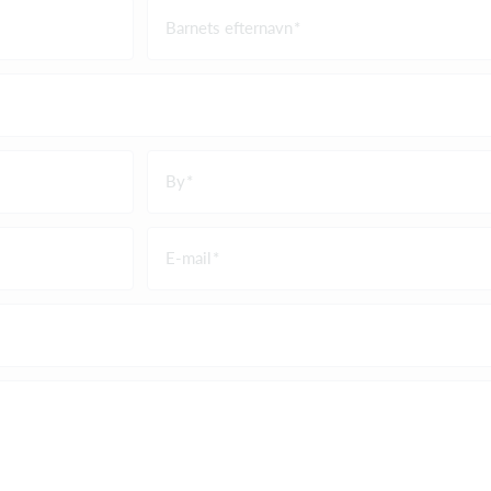
Barnets efternavn
By
E-mail