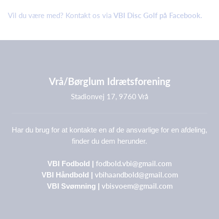
Vil du være med? Kontakt os via
VBI Disc Golf på Facebook.
Vrå/Børglum Idrætsforening
Stadionvej 17, 9760 Vrå
Har du brug for at kontakte en af de ansvarlige for en afdeling,
finder du dem herunder.
fodbold.vbi@gmail.com
VBI Fodbold |
vbihaandbold@gmail.com
VBI Håndbold |
vbisvoem@gmail.com
VBI Svømning |